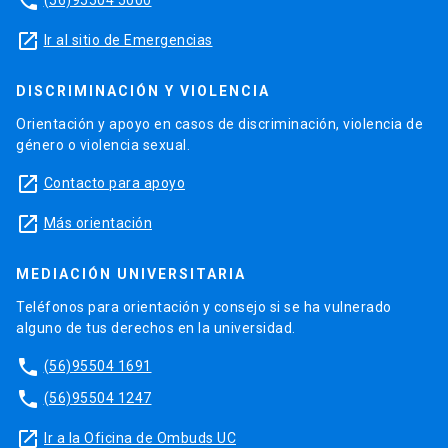
phone
launch
Ir al sitio de Emergencias
DISCRIMINACIÓN Y VIOLENCIA
Orientación y apoyo en casos de discriminación, violencia de
género o violencia sexual.
launch
Contacto para apoyo
launch
Más orientación
MEDIACIÓN UNIVERSITARIA
Teléfonos para orientación y consejo si se ha vulnerado
alguno de tus derechos en la universidad.
phone
(56)95504 1691
phone
(56)95504 1247
launch
Ir a la Oficina de Ombuds UC